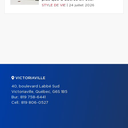
STYLE DE VIE
|
24 juillet 2026
VICTORIAVILLE
40, boulevard Labbé Sud
Victoriaville, Québec, G6S 1B5
Bur.:
819 758-6441
Cell.:
819 806-0527