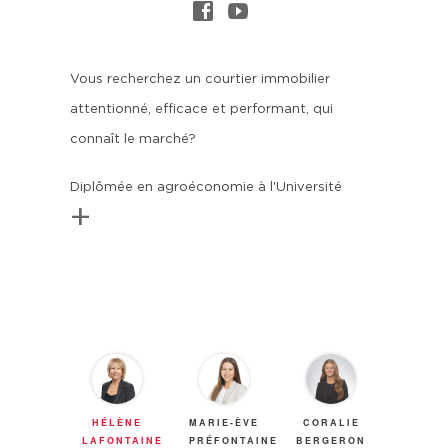
Vous recherchez un courtier immobilier
attentionné, efficace et performant, qui
connaît le marché?
Diplômée en agroéconomie à l'Université
+
Laval, Hélène a toujours œuvré dans les
services-conseils. Vous apprécierez son
soutien et son suivi, essentiels à toutes les
étapes de votre transaction. Ses
connaissances et compétences seront vos
guides dans la réussite de votre projet. Une
rencontre, sans frais ni obligation, vous
HÉLÈNE
MARIE-ÈVE
CORALIE
permettra de recevoir une offre de services et
LAFONTAINE
PRÉFONTAINE
BERGERON