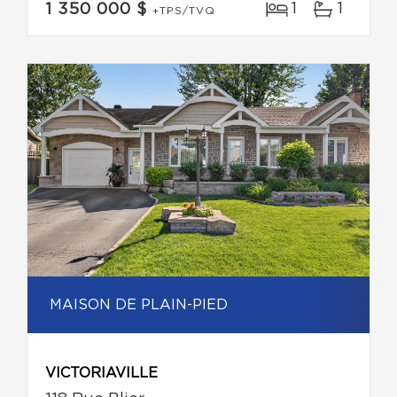
1
1
1 350 000 $
+TPS/TVQ
MAISON DE PLAIN-PIED
VICTORIAVILLE