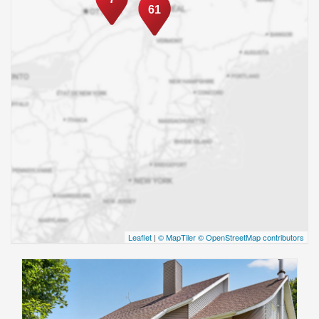
61
Leaflet
|
© MapTiler
© OpenStreetMap contributors