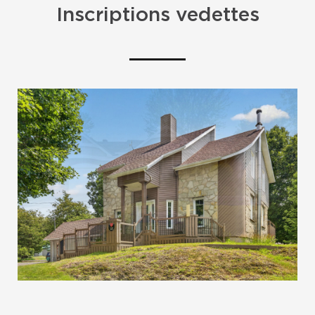
Inscriptions vedettes
VENDU
VENDU