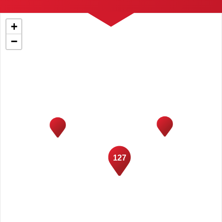
+
−
127