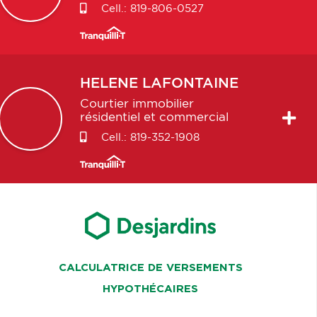
Cell.:
819-806-0527
HELENE
LAFONTAINE
Courtier immobilier
résidentiel et commercial
Cell.:
819-352-1908
CALCULATRICE DE VERSEMENTS
HYPOTHÉCAIRES