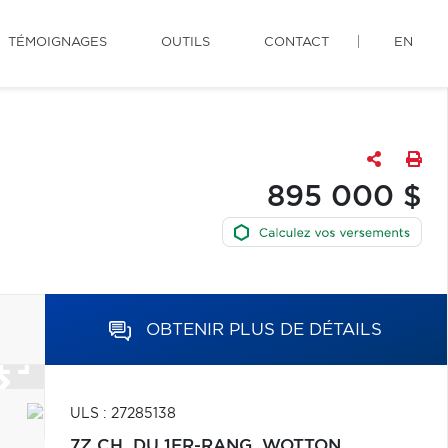
TÉMOIGNAGES
OUTILS
CONTACT
EN
895 000 $
OBTENIR PLUS DE DÉTAILS
ULS : 27285138
7Z CH. DU 1ER-RANG,
WOTTON,