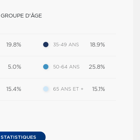
 GROUPE D'ÂGE
19.8%
18.9%
35-49 ANS
5.0%
25.8%
50-64 ANS
15.4%
15.1%
65 ANS ET +
 STATISTIQUES