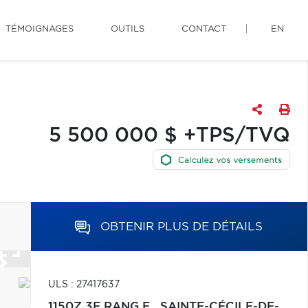
TÉMOIGNAGES
OUTILS
CONTACT
EN
5 500 000 $ +TPS/TVQ
OBTENIR PLUS DE DÉTAILS
ULS : 27417637
1150Z 3E RANG E.,
SAINTE-CÉCILE-DE-