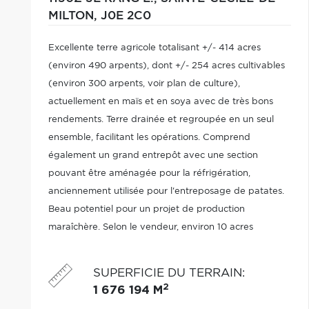
MILTON,
J0E 2C0
Excellente terre agricole totalisant +/- 414 acres
(environ 490 arpents), dont +/- 254 acres cultivables
(environ 300 arpents, voir plan de culture),
actuellement en maïs et en soya avec de très bons
rendements. Terre drainée et regroupée en un seul
ensemble, facilitant les opérations. Comprend
également un grand entrepôt avec une section
pouvant être aménagée pour la réfrigération,
anciennement utilisée pour l'entreposage de patates.
Beau potentiel pour un projet de production
maraîchère. Selon le vendeur, environ 10 acres
supplémentaires pourraient aussi être convertis en
superficie cultivable.
SUPERFICIE DU TERRAIN
:
2
1 676 194 M