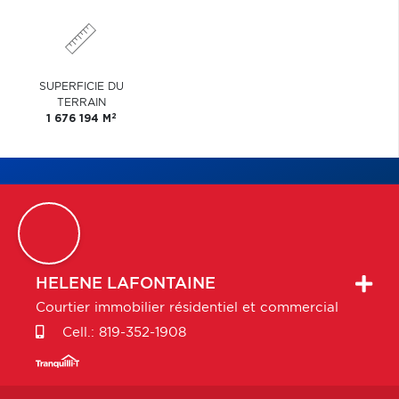
SUPERFICIE DU
TERRAIN
2
1 676 194 M
HELENE
LAFONTAINE
Courtier immobilier résidentiel et commercial
Cell.:
819-352-1908