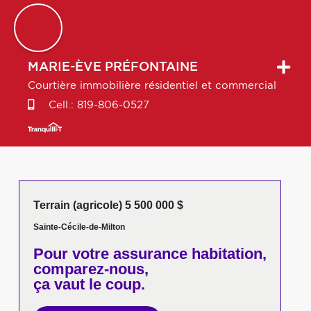
MARIE-ÈVE
PRÉFONTAINE
Courtière immobilière résidentiel et commercial
Cell.:
819-806-0527
Terrain (agricole) 5 500 000 $
Sainte-Cécile-de-Milton
Pour votre
assurance habitation,
comparez-nous,
ça vaut le coup.