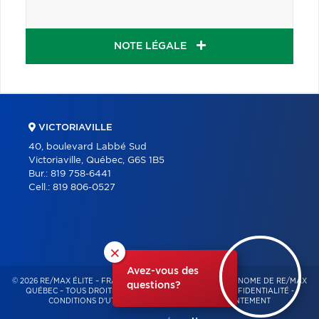
NOTE LÉGALE
VICTORIAVILLE
40, boulevard Labbé Sud
Victoriaville, Québec, G6S 1B5
Bur.:
819 758-6441
Cell.:
819 806-0527
×
Avez-vous des
© 2026 RE/MAX ÉLITE – FRANCHISÉ INDÉPENDANT ET AUTONOME DE RE/MAX
questions?
QUÉBEC – TOUS DROITS RÉSERVÉS -
POLITIQUE DE CONFIDENTIALITÉ
-
CONDITIONS D'UTILISATION
-
GESTION DU CONSENTEMENT