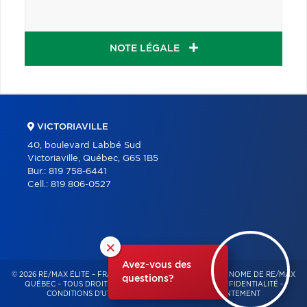
NOTE LÉGALE
VICTORIAVILLE
40, boulevard Labbé Sud
Victoriaville, Québec, G6S 1B5
Bur.:
819 758-6441
Cell.:
819 806-0527
×
Avez-vous des
© 2026 RE/MAX ÉLITE – FRANCHISÉ INDÉPENDANT ET AUTONOME DE RE/MAX
questions?
QUÉBEC – TOUS DROITS RÉSERVÉS -
POLITIQUE DE CONFIDENTIALITÉ
-
CONDITIONS D'UTILISATION
-
GESTION DU CONSENTEMENT