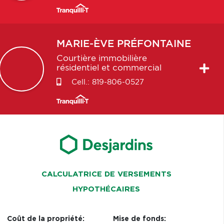
MARIE-ÈVE
PRÉFONTAINE
Courtière immobilière
résidentiel et commercial
Cell.:
819-806-0527
CALCULATRICE DE VERSEMENTS
HYPOTHÉCAIRES
Coût de la propriété:
Mise de fonds: