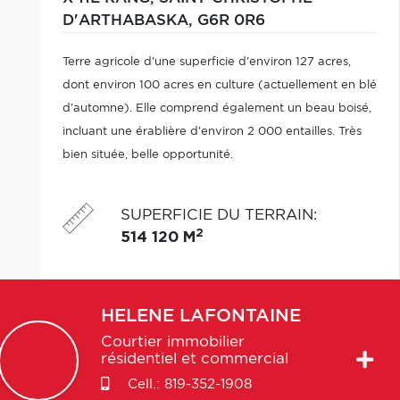
D'ARTHABASKA,
G6R 0R6
Terre agricole d'une superficie d'environ 127 acres,
dont environ 100 acres en culture (actuellement en blé
d'automne). Elle comprend également un beau boisé,
incluant une érablière d'environ 2 000 entailles. Très
bien située, belle opportunité.
SUPERFICIE DU TERRAIN
:
2
514 120 M
HELENE
LAFONTAINE
Courtier immobilier
résidentiel et commercial
Cell.:
819-352-1908