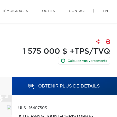
TÉMOIGNAGES
OUTILS
CONTACT
EN
1 575 000 $ +TPS/TVQ
OBTENIR PLUS DE DÉTAILS
ULS : 16407503
X 11E RANG,
SAINT-CHRISTOPHE-