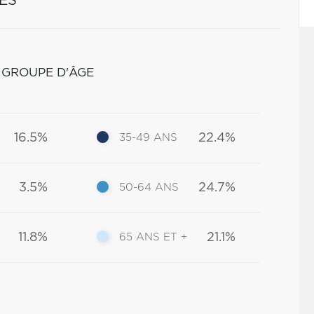
ES
 GROUPE D'ÂGE
16.5%
22.4%
35-49 ANS
3.5%
24.7%
50-64 ANS
11.8%
21.1%
65 ANS ET +